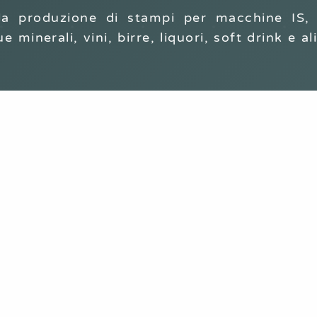
lla produzione di stampi per macchine IS, 
e minerali, vini, birre, liquori, soft drink e 
Dal 1946
 PERSONALIZZATI PER OGNI 